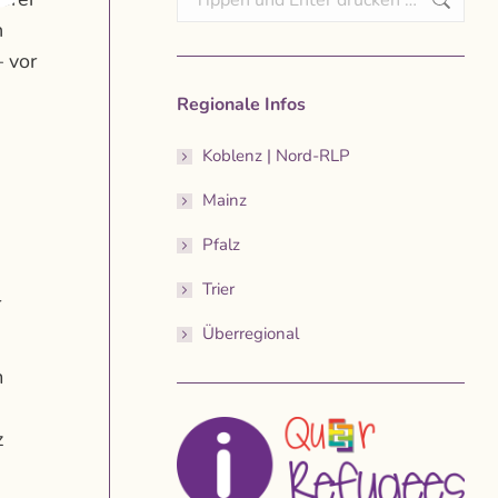
n
– vor
Regionale Infos
Koblenz | Nord-RLP
Mainz
Pfalz
Trier
r
Überregional
m
z