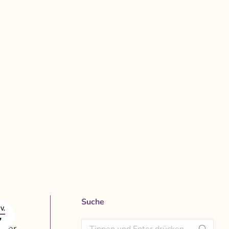
Suche
V.
7
Search:
erer