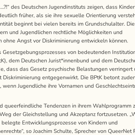
?!“ des Deutschen Jugendinstituts zeigen, dass Kinder
eutlich früher, als sie ihre sexuelle Orientierung verste
tität beginnt bei vielen bereits im Grundschulalter. Di
ndern und Jugendlichen rechtliche Möglichkeiten und
ch ohne Angst vor Diskriminierung entwickeln können.
Gesetzgebungsprozesses von bedeutenden Institutio
K), dem Deutschen Jurist*innenbund und dem Deutsch
, dass das Gesetz psychische Belastungen verringert
ät Diskriminierung entgegenwirkt. Die BPtK betont zude
, wenn Jugendliche ihre Vornamen und Geschlechtseint
und queerfeindliche Tendenzen in ihrem Wahlprogramm 
Weg der Gleichstellung und Akzeptanz fortzusetzen. „
h belegte Entwicklungsprozesse von Kindern und
nrechte“, so Joachim Schulte, Sprecher von QueerNet 