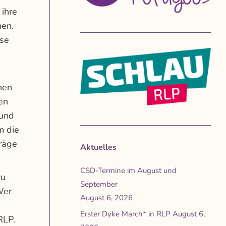
 ihre
hen.
ese
nen
en
 und
m die
räge
Aktuelles
CSD-Termine im August und
zu
September
Wer
August 6, 2026
Erster Dyke March* in RLP
August 6,
RLP.