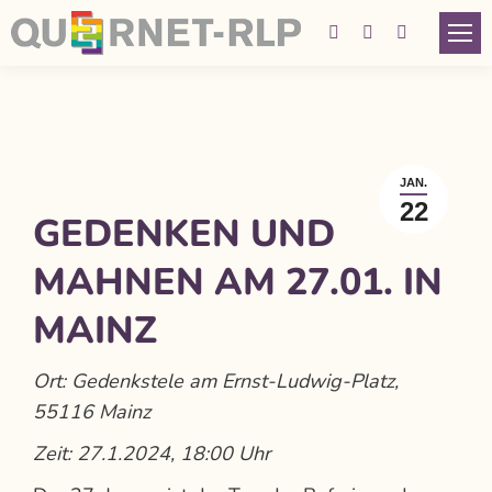
Facebook
Instagram
YouTube
page
page
page
opens
opens
opens
in
in
in
new
new
new
JAN.
window
window
window
22
GEDENKEN UND
MAHNEN AM 27.01. IN
MAINZ
Ort: Gedenkstele am Ernst-Ludwig-Platz,
55116 Mainz
Zeit: 27.1.2024, 18:00 Uhr