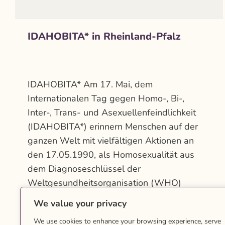
IDAHOBITA* in Rheinland-Pfalz
Aktuelles
Von
Vincent Maron
März 22, 2026
Kommentar hinterlassen
IDAHOBITA* Am 17. Mai, dem
Internationalen Tag gegen Homo-, Bi-,
Inter-, Trans- und Asexuellenfeindlichkeit
(IDAHOBITA*) erinnern Menschen auf der
ganzen Welt mit vielfältigen Aktionen an
den 17.05.1990, als Homosexualität aus
dem Diagnoseschlüssel der
Weltgesundheitsorganisation (WHO)
gestrichen wurde. Seitdem gilt sie offiziell
We value your privacy
nicht mehr als Krankheit. Was findet in
We use cookies to enhance your browsing experience, serve
deiner Nähe statt ? Das erfährst du…