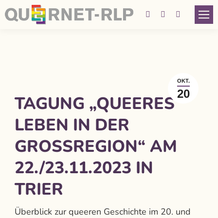
Facebook
Instagram
YouTube
page
page
page
opens
opens
opens
in
in
in
new
new
new
OKT.
window
window
window
20
TAGUNG „QUEERES
LEBEN IN DER
GROSSREGION“ AM 2
2./23.11.2023 IN T
RIER
Überblick zur queeren Geschichte im 20. und