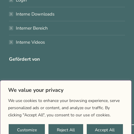
Interne Downloads
Interner Bereich
Interne Videos
Gefördert von
We value your privacy
Teil des Projekts
We use cookies to enhance your browsing experience, serve
personalized ads or content, and analyze our traffic. By
clicking "Accept All", you consent to our use of cookies.
Customize
Reject All
Accept All
2026 © Queernet RLP |
Impressum
|
Datenschutz