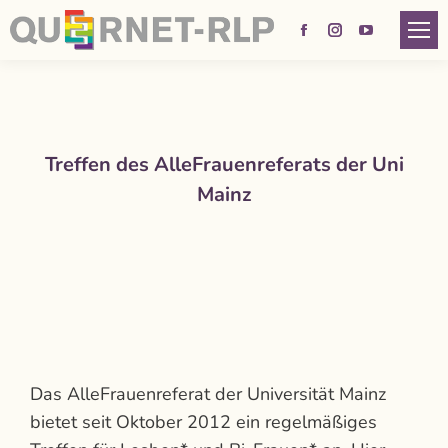
Facebook
Instagram
YouTube
page
page
page
opens
opens
opens
in
in
in
new
new
new
Treffen des AlleFrauenreferats der Uni
window
window
window
Mainz
Das AlleFrauenreferat der Universität Mainz
bietet seit Oktober 2012 ein regelmäßiges