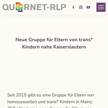
Facebook
Instagram
YouTube
page
page
page
opens
opens
opens
in
in
in
new
new
new
Neue Gruppe für Eltern von trans*
window
window
window
Kindern nahe Kaiserslautern
Seit 2015 gibt es eine Gruppe für Eltern von
homosexuellen und trans* Kindern in Mainz.