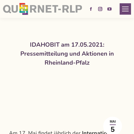
Facebook
Instagram
YouTube
page
page
page
opens
opens
opens
in
in
in
IDAHOBIT am 17.05.2021:
new
new
new
Pressemitteilung und Aktionen in
window
window
window
Rheinland-Pfalz
MAI
5
Am 17. Mai findet jährlich der
Internationale