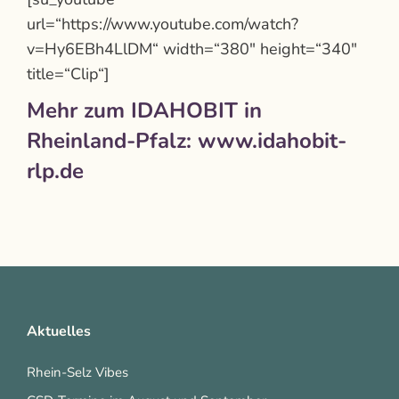
url=“https://www.youtube.com/watch?
v=Hy6EBh4LlDM“ width=“380″ height=“340″
title=“Clip“]
Mehr zum IDAHOBIT in
Rheinland-Pfalz:
www.idahobit-
rlp.de
Aktuelles
Rhein-Selz Vibes