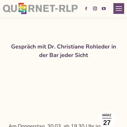
Facebook
Instagram
YouTube
page
page
page
opens
opens
opens
in
in
in
new
new
new
Gespräch mit Dr. Christiane Rohleder in
window
window
window
der Bar jeder Sicht
MÄRZ
27
Am Donnerstag, 30.03. ab 19.30 Uhr ist Dr.