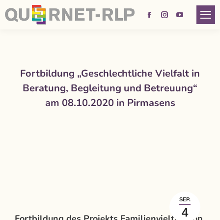
Facebook
Instagram
YouTube
page
page
page
opens
opens
opens
in
in
in
Fortbildung „Geschlechtliche Vielfalt in
new
new
new
Beratung, Begleitung und Betreuung“
window
window
window
am 08.10.2020 in Pirmasens
SEP.
4
Fortbildung des Projekts Familienvielfalt von