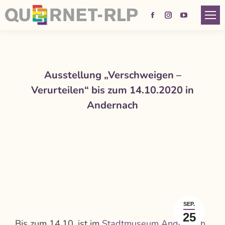
Facebook
Instagram
YouTube
page
page
page
opens
opens
opens
in
in
in
Ausstellung „Verschweigen –
new
new
new
Verurteilen“ bis zum 14.10.2020 in
window
window
window
Andernach
SEP.
25
Bis zum 14.10. ist im
Stadtmuseum Andernach