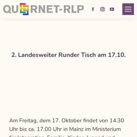
Facebook
Instagram
YouTube
page
page
page
opens
opens
opens
in
in
in
new
new
new
2. Landesweiter Runder Tisch am 17.10.
window
window
window
Am Freitag, dem 17. Oktober findet von 14.30
Uhr bis ca. 17.00 Uhr in Mainz im Ministerium